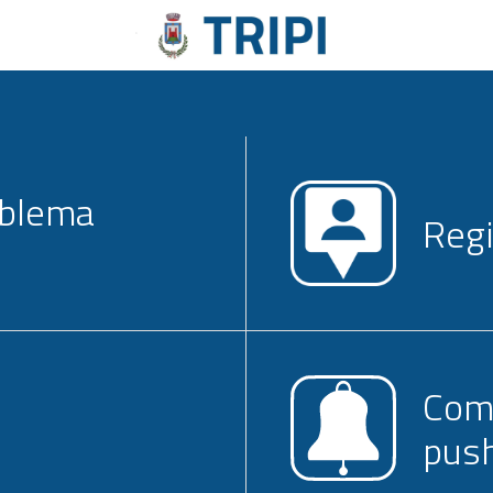
oblema
Regi
Come
pus