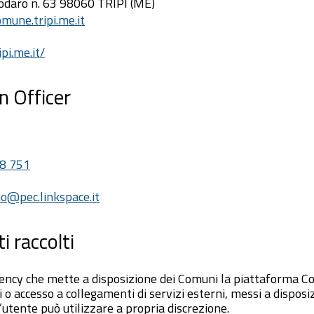
Todaro n. 63 98060 TRIPI (ME)
mune.tripi.me.it
pi.me.it/
n Officer
88 751
mo@pec.linkspace.it
i raccolti
ncy che mette a disposizione dei Comuni la piattaforma C
i o accesso a collegamenti di servizi esterni, messi a disposi
’utente può utilizzare a propria discrezione.