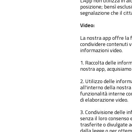
L’App non utilizza in al
posizione; bensì esclus
segnalazione che il cit
Video:
La nostra app offre la 
condividere contenuti v
informazioni video.
1. Raccolta delle inform
nostra app, acquisiamo e
2. Utilizzo delle infor
all'interno della nostr
funzionalità interne co
di elaborazione video.
3. Condivisione delle i
senza il loro consenso 
trasferite o divulgate 
dalla legge o per ottem