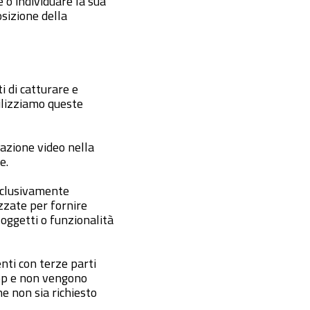
 o individuare la sua
osizione della
i di catturare e
ilizziamo queste
razione video nella
e.
esclusivamente
zzate per fornire
oggetti o funzionalità
nti con terze parti
app e non vengono
e non sia richiesto