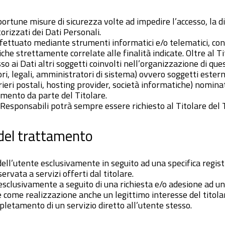
portune misure di sicurezza volte ad impedire l’accesso, la d
orizzati dei Dati Personali.
fettuato mediante strumenti informatici e/o telematici, co
che strettamente correlate alle finalità indicate. Oltre al Tit
o ai Dati altri soggetti coinvolti nell’organizzazione di qu
i, legali, amministratori di sistema) ovvero soggetti esterni
orrieri postali, hosting provider, società informatiche) nomina
mento da parte del Titolare.
 Responsabili potrà sempre essere richiesto al Titolare del
 del trattamento
i dell’utente esclusivamente in seguito ad una specifica regis
servata a servizi offerti dal titolare.
esclusivamente a seguito di una richiesta e/o adesione ad un 
e come realizzazione anche un legittimo interesse del titola
pletamento di un servizio diretto all’utente stesso.