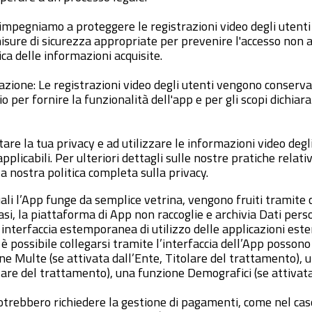
Ci impegniamo a proteggere le registrazioni video degli utent
sure di sicurezza appropriate per prevenire l'accesso non a
ca delle informazioni acquisite.
azione: Le registrazioni video degli utenti vengono conserv
per fornire la funzionalità dell'app e per gli scopi dichiarat
are la tua privacy e ad utilizzare le informazioni video degl
applicabili. Per ulteriori dettagli sulle nostre pratiche relativ
a nostra politica completa sulla privacy.
quali l’App funge da semplice vetrina, vengono fruiti tramite
casi, la piattaforma di App non raccoglie e archivia Dati perso
interfaccia estemporanea di utilizzo delle applicazioni est
li è possibile collegarsi tramite l’interfaccia dell’App posso
e Multe (se attivata dall’Ente, Titolare del trattamento), u
olare del trattamento), una funzione Demografici (se attivata
potrebbero richiedere la gestione di pagamenti, come nel cas