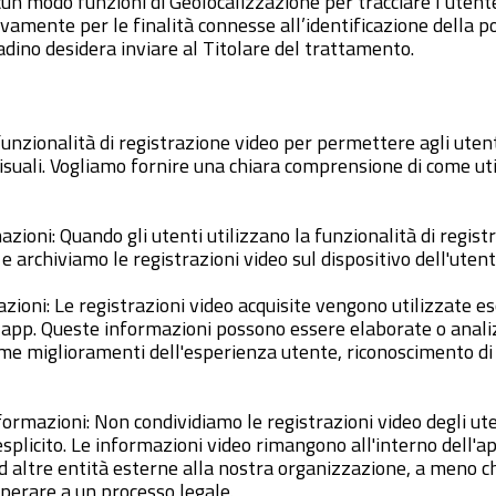
cun modo funzioni di Geolocalizzazione per tracciare l’utente
ivamente per le finalità connesse all’identificazione della p
tadino desidera inviare al Titolare del trattamento.
funzionalità di registrazione video per permettere agli utent
isuali. Vogliamo fornire una chiara comprensione di come ut
azioni: Quando gli utenti utilizzano la funzionalità di regist
 archiviamo le registrazioni video sul dispositivo dell'utent
mazioni: Le registrazioni video acquisite vengono utilizzate 
a app. Queste informazioni possono essere elaborate o anali
me miglioramenti dell'esperienza utente, riconoscimento di 
nformazioni: Non condividiamo le registrazioni video degli ute
esplicito. Le informazioni video rimangono all'interno dell'
ad altre entità esterne alla nostra organizzazione, a meno ch
perare a un processo legale.